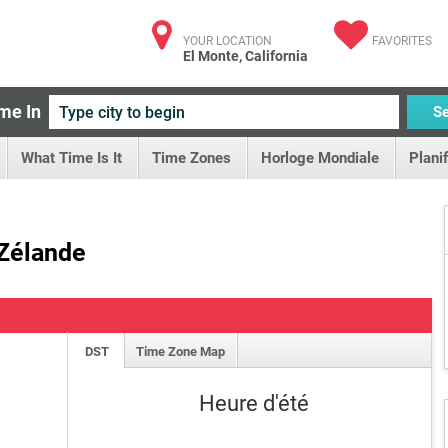
YOUR LOCATION
FAVORITES
El Monte, California
me In
S
What Time Is It
Time Zones
Horloge Mondiale
Plani
-Zélande
DST
Time Zone Map
Heure d'été