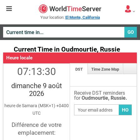
Your location:
El Monte, California
GO
Current Time in Oudmourtie, Russie
Heure locale
07:13:30
DST
Time Zone Map
dimanche 9 août
2026
Receive DST reminders
for
Oudmourtie, Russie.
heure de Samara (MSK+1) +0400
HO
UTC
Différence de votre
emplacement: