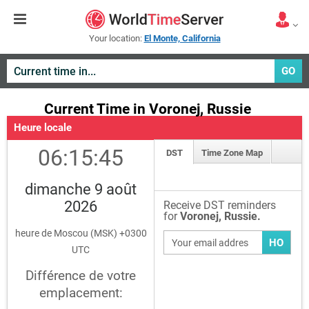
Your location:
El Monte, California
GO
Current Time in Voronej, Russie
Heure locale
06:15:45
DST
Time Zone Map
dimanche 9 août
2026
Receive DST reminders
for
Voronej, Russie.
heure de Moscou (MSK) +0300
HO
UTC
Différence de votre
emplacement: