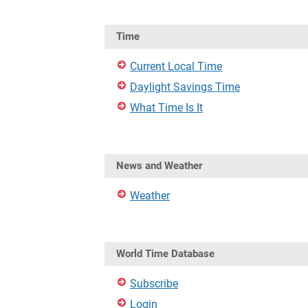
Time
Current Local Time
Daylight Savings Time
What Time Is It
News and Weather
Weather
World Time Database
Subscribe
Login