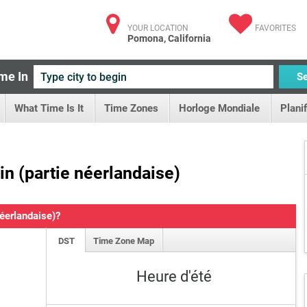
YOUR LOCATION
FAVORITES
Pomona, California
me In
S
What Time Is It
Time Zones
Horloge Mondiale
Plani
in (partie néerlandaise)
néerlandaise)?
DST
Time Zone Map
Heure d'été