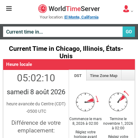
Your location:
El Monte, California
GO
Current Time in Chicago, Illinois, États-
Unis
Heure locale
05:02:10
DST
Time Zone Map
samedi 8 août 2026
heure avancée du Centre (CDT)
-0500 UTC
Commence le mars
Termine le
Différence de votre
8, 2026 à 02:00
novembre 1, 2026
à 02:00
emplacement:
Réglez votre
horloge avant
Réglez votre