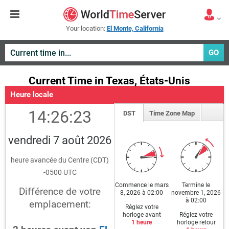
Your location:
El Monte, California
GO
Current Time in Texas, États-Unis
Heure locale
14:26:23
DST
Time Zone Map
vendredi 7 août 2026
heure avancée du Centre (CDT)
-0500 UTC
Commence le mars
Termine le
Différence de votre
8, 2026 à 02:00
novembre 1, 2026
à 02:00
emplacement:
Réglez votre
horloge avant
Réglez votre
1 heure
horloge retour