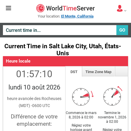
Your location:
El Monte, California
GO
Current Time in Salt Lake City, Utah, États-
Unis
Heure locale
01:57:10
DST
Time Zone Map
lundi 10 août 2026
heure avancée des Rocheuses
(MDT) -0600 UTC
Commence le mars
Termine le
Différence de votre
8, 2026 à 02:00
novembre 1, 2026
à 02:00
emplacement:
Réglez votre
horloge avant
Réglez votre