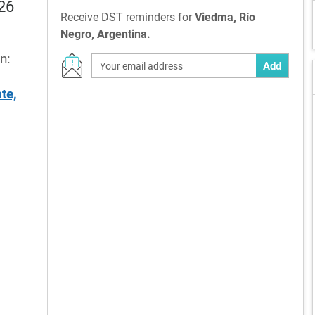
026
Receive DST reminders for
Viedma, Río
Negro, Argentina.
n:
Add
te,