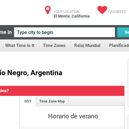
YOUR LOCATION
FAVORITES
El Monte, California
me In
S
What Time Is It
Time Zones
Reloj Mundial
Planificad
ío Negro, Argentina
tina?
DST
Time Zone Map
Horario de verano