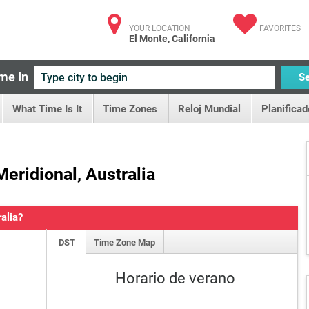
YOUR LOCATION
FAVORITES
El Monte, California
me In
S
What Time Is It
Time Zones
Reloj Mundial
Planificad
Meridional, Australia
alia?
DST
Time Zone Map
Horario de verano