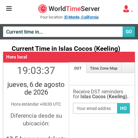
Your location:
El Monte, California
GO
Current Time in Islas Cocos (Keeling)
Hora local
19:03:37
DST
Time Zone Map
jueves, 6 de agosto
de 2026
Receive DST reminders
for
Islas Cocos (Keeling).
Hora estándar +0630 UTC
HO
Diferencia desde su
ubicación: