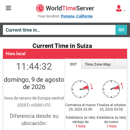
Your location:
Pomona, California
GO
Current Time in Suiza
Hora local
11:44:32
DST
Time Zone Map
domingo, 9 de agosto
de 2026
hora de verano de Europa central
(CEST) +0200 UTC
Comienza el marzo
Finaliza el octubre
29, 2026 02:00
25, 2026 03:00
Diferencia desde su
Establezca su reloj
Establezca su reloj
ventaja de
de nuevo
ubicación:
1 hora
1 hora