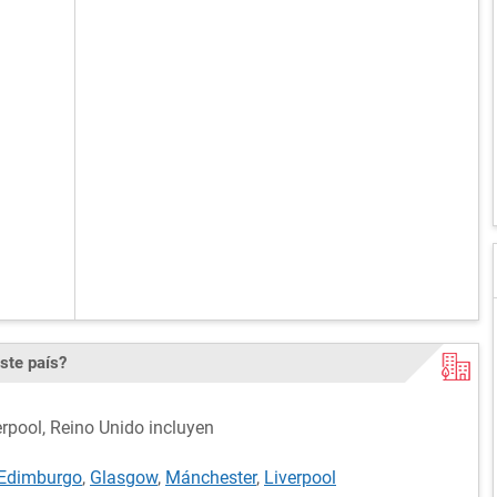
ste país?
erpool, Reino Unido incluyen
Edimburgo
,
Glasgow
,
Mánchester
,
Liverpool