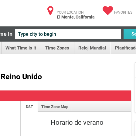
YOUR LOCATION
FAVORITES
El Monte, California
me In
S
What Time Is It
Time Zones
Reloj Mundial
Planificad
, Reino Unido
DST
Time Zone Map
Horario de verano