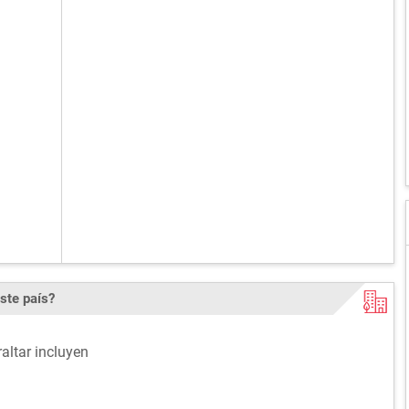
ste país?
altar incluyen