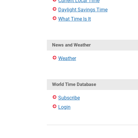
Current Local Time
Daylight Savings Time
What Time Is It
News and Weather
Weather
World Time Database
Subscribe
Login