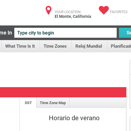
YOUR LOCATION
FAVORITES
El Monte, California
me In
S
What Time Is It
Time Zones
Reloj Mundial
Planificad
DST
Time Zone Map
Horario de verano