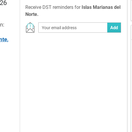
026
Receive DST reminders for
Islas Marianas del
Norte.
n:
Add
nte,