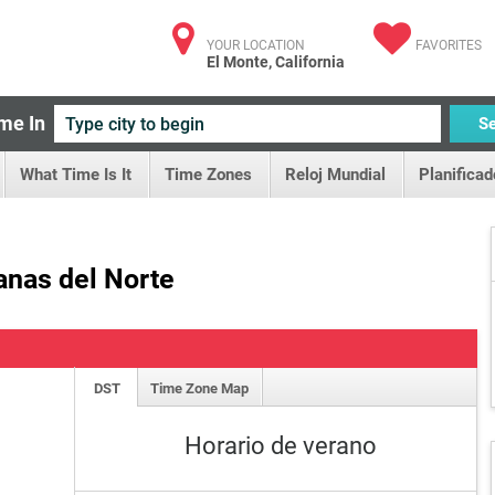
YOUR LOCATION
FAVORITES
El Monte, California
me In
S
What Time Is It
Time Zones
Reloj Mundial
Planificad
anas del Norte
DST
Time Zone Map
Horario de verano