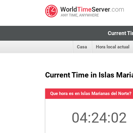
Current Ti
Casa
Hora local actual
Current Time in Islas Mari
Que hora es en Islas Marianas del Norte?
04:24:03