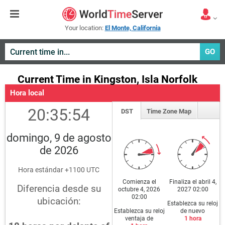
Your location:
El Monte, California
GO
Current Time in Kingston, Isla Norfolk
Hora local
20:35:55
DST
Time Zone Map
domingo, 9 de agosto
de 2026
Hora estándar +1100 UTC
Comienza el
Finaliza el abril 4,
Diferencia desde su
octubre 4, 2026
2027 02:00
02:00
ubicación:
Establezca su reloj
Establezca su reloj
de nuevo
ventaja de
1 hora