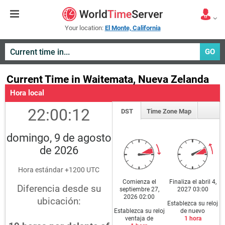
Your location:
El Monte, California
GO
Current Time in Waitemata, Nueva Zelanda
Hora local
22:00:12
DST
Time Zone Map
domingo, 9 de agosto
de 2026
Hora estándar +1200 UTC
Comienza el
Finaliza el abril 4,
Diferencia desde su
septiembre 27,
2027 03:00
2026 02:00
ubicación:
Establezca su reloj
Establezca su reloj
de nuevo
ventaja de
1 hora