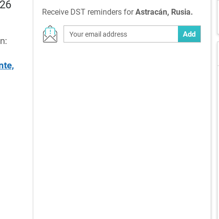
026
Receive DST reminders for
Astracán, Rusia.
Add
n:
nte,