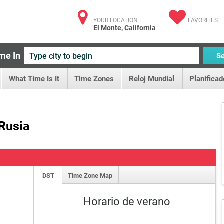
YOUR LOCATION
FAVORITES
El Monte, California
me In
S
What Time Is It
Time Zones
Reloj Mundial
Planificad
 Rusia
DST
Time Zone Map
Horario de verano