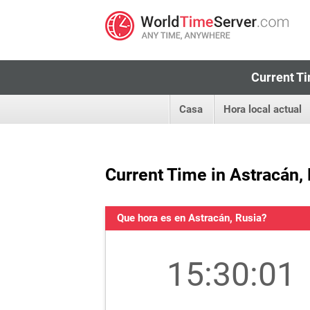
Current Ti
Casa
Hora local actual
Current Time in Astracán,
Que hora es en Astracán, Rusia?
15:30:02