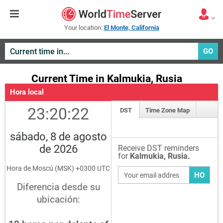
Your location:
El Monte, California
GO
Current Time in Kalmukia, Rusia
Hora local
23:20:23
DST
Time Zone Map
sábado, 8 de agosto
de 2026
Receive DST reminders
for
Kalmukia, Rusia.
Hora de Moscú (MSK) +0300 UTC
HO
Diferencia desde su
ubicación: