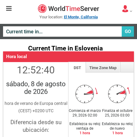
Your location:
El Monte, California
GO
Current Time in Eslovenia
Hora local
12:52:40
DST
Time Zone Map
sábado, 8 de agosto
de 2026
hora de verano de Europa central
(CEST) +0200 UTC
Comienza el marzo
Finaliza el octubre
29, 2026 02:00
25, 2026 03:00
Diferencia desde su
Establezca su reloj
Establezca su reloj
ventaja de
de nuevo
ubicación:
1 hora
1 hora