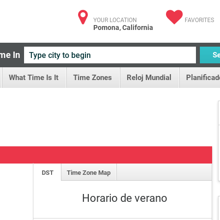
YOUR LOCATION
FAVORITES
Pomona, California
me In
S
What Time Is It
Time Zones
Reloj Mundial
Planificad
DST
Time Zone Map
Horario de verano