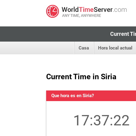
Current Ti
Casa
Hora local actual
Current Time in Siria
Que hora es en Siria?
17:37:22