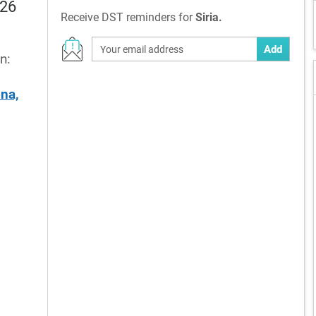
026
Receive DST reminders for
Siria.
Add
n:
na,