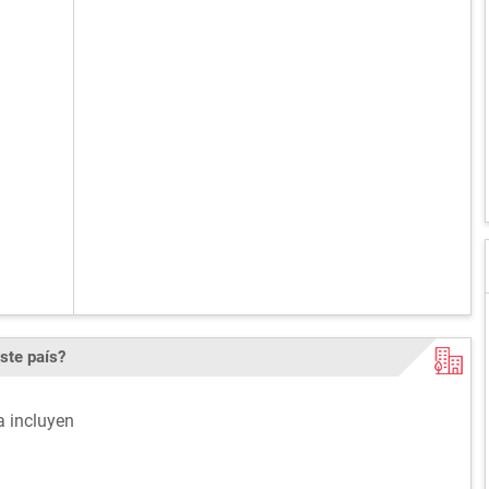
ste país?
a incluyen