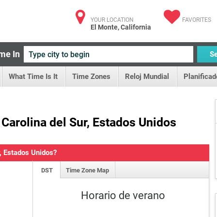
YOUR LOCATION
FAVORITES
El Monte, California
me In
S
What Time Is It
Time Zones
Reloj Mundial
Planificad
Carolina del Sur, Estados Unidos
r, Estados Unidos?
DST
Time Zone Map
Horario de verano