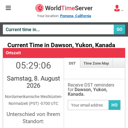
Your location:
Pomona, California
GO
Current Time in Dawson, Yukon, Kanada
Ortszeit
05:29:06
DST
Time Zone Map
Samstag, 8. August
2026
Receive DST reminders
for
Dawson, Yukon,
Kanada.
Nordamerikanische Westküsten-
Normalzeit (PST) -0700 UTC
HO
Unterschied von Ihrem
Standort: