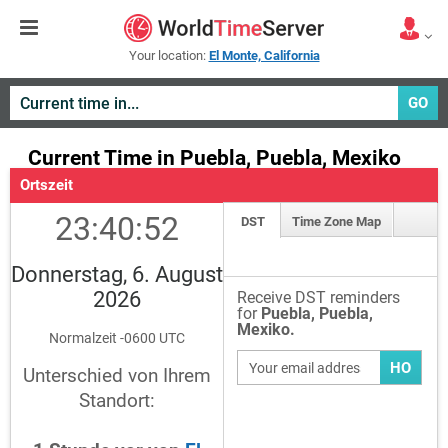
Your location:
El Monte, California
GO
Current Time in Puebla, Puebla, Mexiko
Ortszeit
23:40:52
DST
Time Zone Map
Donnerstag, 6. August
2026
Receive DST reminders
for
Puebla, Puebla,
Mexiko.
Normalzeit -0600 UTC
HO
Unterschied von Ihrem
Standort: