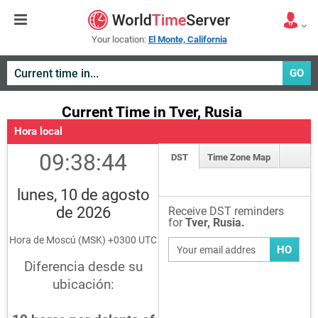
Your location:
El Monte, California
GO
Current Time in Tver, Rusia
Hora local
09:38:44
DST
Time Zone Map
lunes, 10 de agosto
de 2026
Receive DST reminders
for
Tver, Rusia.
Hora de Moscú (MSK) +0300 UTC
HO
Diferencia desde su
ubicación: