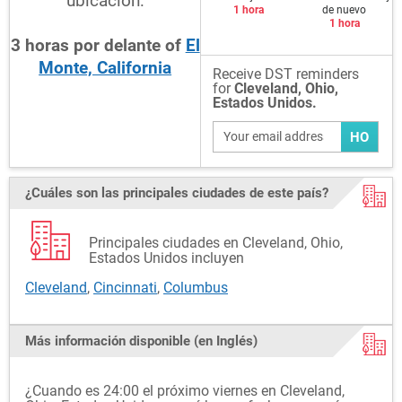
ubicación:
1 hora
de nuevo
1 hora
3
horas
por delante
of
El
Monte, California
Receive DST reminders
for
Cleveland, Ohio,
Estados Unidos.
HO
¿Cuáles son las principales ciudades de este país?
Principales ciudades en Cleveland, Ohio,
Estados Unidos incluyen
Cleveland
,
Cincinnati
,
Columbus
Más información disponible (en Inglés)
¿Cuando es 24:00 el próximo viernes en Cleveland,